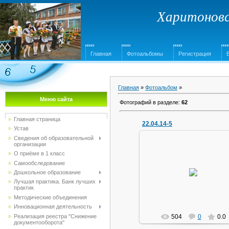
Харитоновс
Главная
Фотоальбомы
Регистрация
Главная
»
Фотоальбом
»
Меню сайта
Фотографий в разделе
:
62
Главная страница
22.04.14-5
Устав
Сведения об образовательной
организации
О приёме в 1 класс
Самообследование
22.04.2014
Дошкольное образование
маг1111
Лучшая практика. Банк лучших
практик
Методические объединения
Инновационная деятельность
Реализация реестра "Снижение
504
0
0.0
документооборота"