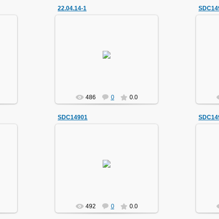
22.04.14-1
SDC14
22.04.2014
маг1111
486
0
0.0
SDC14901
SDC14
21.11.2013
маг1111
492
0
0.0