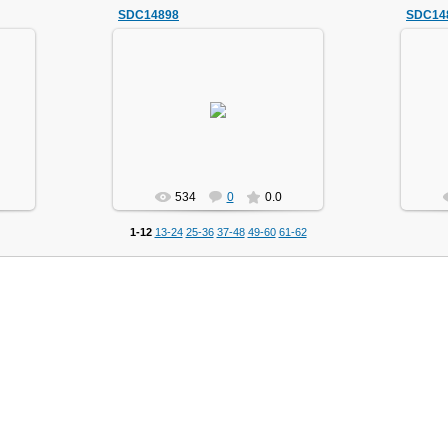
SDC14898
SDC14
21.11.2013
маг1111
534
0
0.0
1-12
13-24
25-36
37-48
49-60
61-62