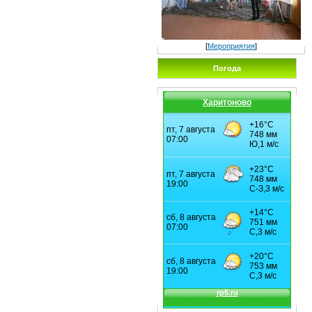
[
Мероприятия
]
Погода
Харитоново