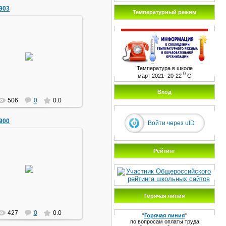
903
Температурный режим
21.11.2013
маг1111
Температура в школе
0
март 2021- 20-22
С
Вход
506
0
0.0
900
Войти через uID
Рейтинг
21.11.2013
маг1111
Горячая линия
427
0
0.0
"
Горячая линия
"
по вопросам оплаты труда