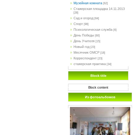
Музейная комната
[62]
Стажерская площадка 14.11.2013
[28]
Сад и огород
[64]
Спорт
[98]
Психологическая служба
[6]
День Победы
[60]
День Учителя
[15]
Новый год
[23]
Месячник ОМСР
[18]
Корреспондент
[23]
стажерская практика
[34]
Block title
Block content
Из фотоальбомов