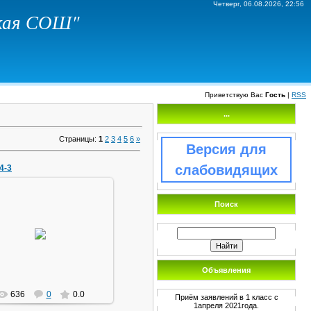
Четверг, 06.08.2026, 22:56
ская СОШ"
Приветствую Вас
Гость
|
RSS
...
Страницы
:
1
2
3
4
5
6
»
Версия для
слабовидящих
4-3
Поиск
22.04.2014
маг1111
Объявления
636
0
0.0
Приём заявлений в 1 класс с
1апреля 2021года.