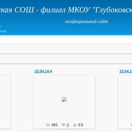
кая СОШ - филиал МКОУ "Глубоков
неофициальный сайт
Вход
22.04.14-4
22.04.1
22.04.2014
маг1111
481
0
0.0