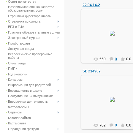
Совет по качеству
22.04.14-2
Независимая оценка качества
образовательных услуг
Страничка директора школы
Страничка психолога
ЕГЭ и ГИА
22.04.2014
Платные образовательные услуги
Электронный журнал
маг1111
Профстандарт
Доступная среда
Всероссийские проверочные
работы
550
0
0.0
Олимпиады
ПМПК
SDC14902
Год экологии
Конкурсы
Информация для родителей
Безопасность в школе
21.11.2013
Поступление. О выпускниках.
Внеурочная деятельность
маг1111
Фотоальбомы
Сервисы
Каталог сайтов
Карта сайта
702
0
0.0
Обращения граждан