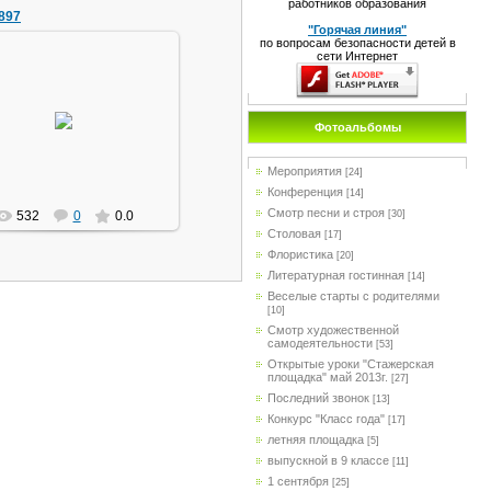
работников образования
897
"Горячая линия"
по вопросам безопасности детей в
сети Интернет
21.11.2013
Фотоальбомы
маг1111
Мероприятия
[24]
Конференция
[14]
Смотр песни и строя
[30]
532
0
0.0
Столовая
[17]
Флористика
[20]
Литературная гостинная
[14]
Веселые старты с родителями
[10]
Смотр художественной
самодеятельности
[53]
Открытые уроки "Стажерская
площадка" май 2013г.
[27]
Последний звонок
[13]
Конкурс "Класс года"
[17]
летняя площадка
[5]
выпускной в 9 классе
[11]
1 сентября
[25]