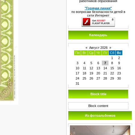
работников образования
"Горячая линия"
по вопросам безопасности детей в
сети Интернет
Календарь
«
Август 2026
»
Пн
Вт
Ср
Чт
Пт
Сб
Вс
1
2
3
4
5
6
7
8
9
10
11
12
13
14
15
16
17
18
19
20
21
22
23
24
25
26
27
28
29
30
31
Block title
Block content
Из фотоальбомов