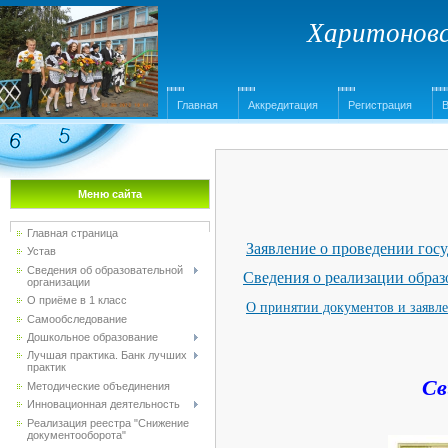
Харитоновс
Главная
Аккредитация
Регистрация
Меню сайта
Главная страница
Заявление о проведении гос
Устав
Сведения об образовательной
Сведения о реализации образ
организации
О приёме в 1 класс
О принятии документов и заявле
Самообследование
Дошкольное образование
Лучшая практика. Банк лучших
практик
Св
Методические объединения
Инновационная деятельность
Реализация реестра "Снижение
документооборота"