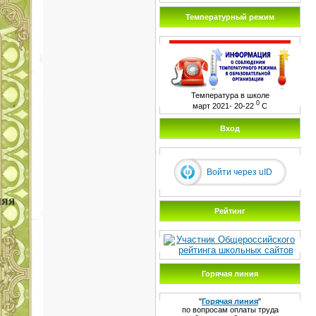
Температурный режим
Температура в школе
0
март 2021- 20-22
С
Вход
Войти через uID
Рейтинг
Горячая линия
"
Горячая линия
"
по вопросам оплаты труда