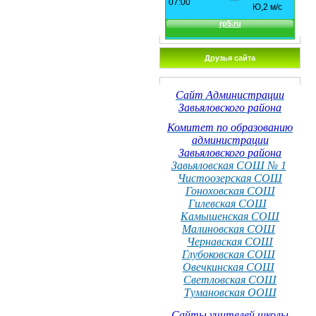
Друзья сайта
Сайт Администрации
Завьяловского района
Комитет по образованию
администрации
Завьяловского района
Завьяловская СОШ № 1
Чистоозерская СОШ
Гоноховская СОШ
Гилевская СОШ
Камышенская СОШ
Малиновская СОШ
Чернавская СОШ
Глубоковская СОШ
Овечкинская СОШ
Светловская СОШ
Тумановская ООШ
Сайты учителей школы