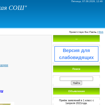
Пятница, 07.08.2026, 12:46
ская СОШ"
Приветствую Вас
Гость
|
RSS
...
Версия для
слабовидящих
тации
Поиск
ии
Объявления
Приём заявлений в 1 класс с
1апреля 2021года.