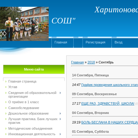
Харитоновс
СОШ"
Главная
Регистрация
Вход
Главная
»
2018
»
Сентябрь
Меню сайта
14 Сентября, Пятница
Главная страница
14:47
График проведения школьного эта
Устав
Сведения об образовательной
09 Сентября, Воскресенье
организации
О приёме в 1 класс
17:17
ЕЩЕ РАЗ, ЗДРАВСТВУЙ, ШКОЛА!
(0
Самообследование
04 Сентября, Вторник
Дошкольное образование
Лучшая практика. Банк лучших
19:19
БОЛЬ БЕСЛАНА В НАШИХ СЕРДЦА
практик
Методические объединения
01 Сентября, Суббота
Инновационная деятельность