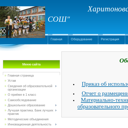
Харитоновс
СОШ"
Главная
Оборудование
Регистрация
Об
Меню сайта
Главная страница
Устав
Приказ об исполь
Сведения об образовательной
организации
Отчет о размещен
О приёме в 1 класс
Материально-техн
Самообследование
образовательного п
Дошкольное образование
Лучшая практика. Банк лучших
практик
Методические объединения
Инновационная деятельность