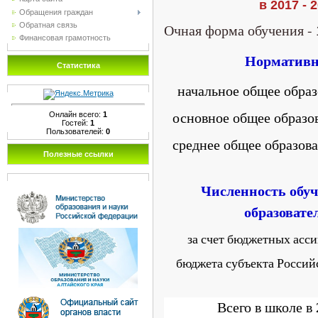
в 2017 - 
Обращения граждан
Очная форма обучения -
Обратная связь
Финансовая грамотность
Нормативн
Статистика
начальное общее образ
основное общее образо
Онлайн всего:
1
Гостей:
1
Пользователей:
0
среднее общее образова
Полезные ссылки
Численность обу
образоват
за счет бюджетных асс
бюджета субъекта Россий
Всего в школе в 