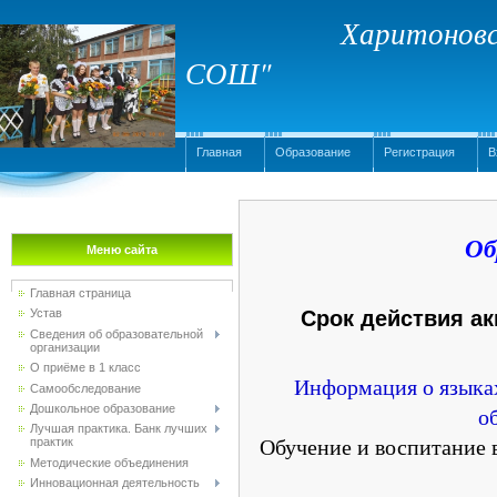
Харитоновс
СОШ"
Главная
Образование
Регистрация
В
Об
Меню сайта
Главная страница
Срок действия акк
Устав
Сведения об образовательной
организации
О приёме в 1 класс
Информация о языках
Самообследование
Дошкольное образование
о
Лучшая практика. Банк лучших
Обучение и воспитание 
практик
Методические объединения
Инновационная деятельность