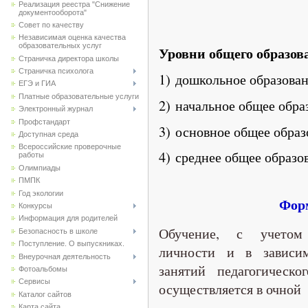
Реализация реестра "Снижение
документооборота"
Совет по качеству
Независимая оценка качества
образовательных услуг
Уровни общего образов
Страничка директора школы
Страничка психолога
1) дошкольное образован
ЕГЭ и ГИА
Платные образовательные услуги
2) начальное общее обра
Электронный журнал
Профстандарт
3) основное общее образ
Доступная среда
Всероссийские проверочные
4) среднее общее образо
работы
Олимпиады
ПМПК
Год экологии
Фор
Конкурсы
Информация для родителей
Обучение, с учетом 
Безопасность в школе
Поступление. О выпускниках.
личности и в зависим
Внеурочная деятельность
занятий педагогическ
Фотоальбомы
Сервисы
осуществляется в очной
Каталог сайтов
Карта сайта