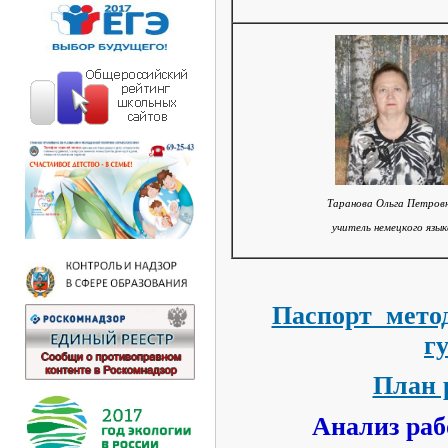
Таранова Ольга Петровн
учитель немецкого язык
Паспорт метод
г
План р
Анализ раб