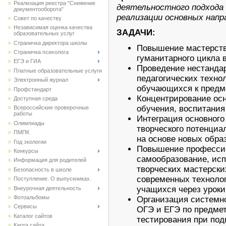
Реализация реестра "Снижение
деятельностного подхода
документооборота"
реализации основных нап
Совет по качеству
Независимая оценка качества
ЗАДАЧИ:
образовательных услуг
Страничка директора школы
Повышение мастерств
Страничка психолога
гуманитарного цикла 
ЕГЭ и ГИА
Проведение нестанда
Платные образовательные услуги
педагогических техно
Электронный журнал
обучающихся к предме
Профстандарт
Концентрирование ос
Доступная среда
обучения, воспитания
Всероссийские проверочные
работы
Интеграция основного
Олимпиады
творческого потенциа
ПМПК
на основе новых обра
Год экологии
Повышение профессио
Конкурсы
самообразование, исп
Информация для родителей
творческих мастерски
Безопасность в школе
современных технолог
Поступление. О выпускниках.
учащихся через уроки
Внеурочная деятельность
Фотоальбомы
Организация системно
Сервисы
ОГЭ и ЕГЭ по предмет
Каталог сайтов
тестирования при под
Карта сайта