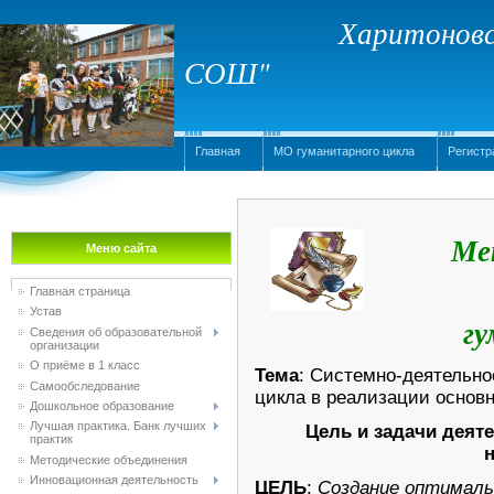
Харитоновс
СОШ"
Главная
МО гуманитарного цикла
Регистр
Мет
Меню сайта
Главная страница
Устав
гу
Сведения об образовательной
организации
О приёме в 1 класс
Тема
: Системно-деятельно
Самообследование
цикла в реализации основ
Дошкольное образование
Лучшая практика. Банк лучших
Цель и задачи деят
практик
Методические объединения
Инновационная деятельность
ЦЕЛЬ
:
Создание оптималь