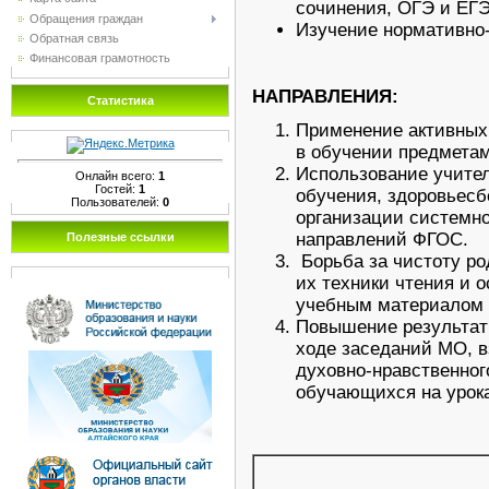
сочинения, ОГЭ и ЕГЭ
Обращения граждан
Изучение нормативно
Обратная связь
Финансовая грамотность
НАПРАВЛЕНИЯ:
Статистика
Применение активных
в обучении предметам
Использование учите
Онлайн всего:
1
Гостей:
1
обучения, здоровьесб
Пользователей:
0
организации системно
направлений ФГОС.
Полезные ссылки
Борьба за чистоту ро
их техники чтения и 
учебным материалом и
Повышение результат
ходе заседаний МО, 
духовно-нравственног
обучающихся на урока