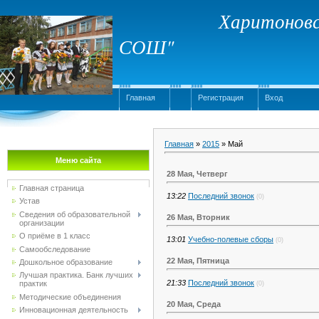
Харитоновс
СОШ"
Главная
Регистрация
Вход
Главная
»
2015
»
Май
Меню сайта
28 Мая, Четверг
Главная страница
13:22
Последний звонок
(0)
Устав
Сведения об образовательной
26 Мая, Вторник
организации
О приёме в 1 класс
13:01
Учебно-полевые сборы
(0)
Самообследование
22 Мая, Пятница
Дошкольное образование
Лучшая практика. Банк лучших
21:33
Последний звонок
практик
(0)
Методические объединения
20 Мая, Среда
Инновационная деятельность