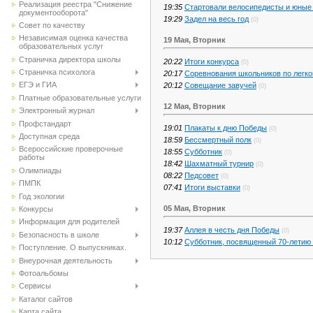
Реализация реестра "Снижение
19:35
Стартовали велосипедисты и юные
документооборота"
19:29
Задел на весь год
(0)
Совет по качеству
Независимая оценка качества
19 Мая, Вторник
образовательных услуг
Страничка директора школы
20:22
Итоги конкурса
(0)
Страничка психолога
20:17
Соревнования школьников по легко
ЕГЭ и ГИА
20:12
Совещание завучей
(0)
Платные образовательные услуги
12 Мая, Вторник
Электронный журнал
Профстандарт
19:01
Плакаты к дню Победы
(0)
Доступная среда
18:59
Бессмертный полк
(0)
Всероссийские проверочные
18:55
Субботник
(0)
работы
18:42
Шахматный турнир
(0)
Олимпиады
08:22
Педсовет
(0)
ПМПК
07:41
Итоги выставки
(0)
Год экологии
05 Мая, Вторник
Конкурсы
Информация для родителей
19:37
Аллея в честь дня Победы
(0)
Безопасность в школе
10:12
Субботник, посвященный 70-летию
Поступление. О выпускниках.
Внеурочная деятельность
Фотоальбомы
Сервисы
Каталог сайтов
Карта сайта