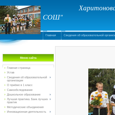
Харитоновс
СОШ"
Главная
Сведения об образовательной организ
Меню сайта
Главная страница
Устав
Сведения об образовательной
организации
О приёме в 1 класс
Самообследование
Дошкольное образование
Лучшая практика. Банк лучших
практик
Методические объединения
Инновационная деятельность