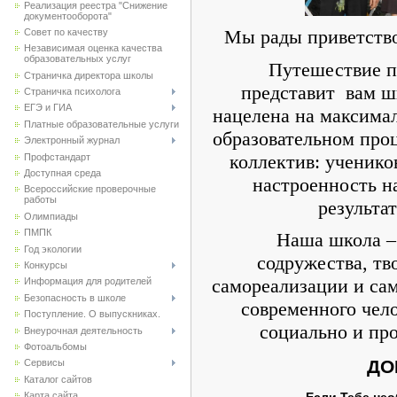
Реализация реестра "Снижение
документооборота"
Мы рады приветство
Совет по качеству
Независимая оценка качества
образовательных услуг
Путешествие по
Страничка директора школы
представит вам ш
Страничка психолога
ЕГЭ и ГИА
нацелена на максимал
Платные образовательные услуги
образовательном проц
Электронный журнал
коллектив: учеников
Профстандарт
Доступная среда
настроенность н
Всероссийские проверочные
работы
результа
Олимпиады
ПМПК
Наша школа – с
Год экологии
содружества, тв
Конкурсы
самореализации и са
Информация для родителей
Безопасность в школе
современного чело
Поступление. О выпускниках.
социально и пр
Внеурочная деятельность
Фотоальбомы
ДО
Сервисы
Каталог сайтов
Если Тебе не
Карта сайта