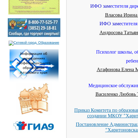
ИФО заме
стителя дир
Власова Ирина
ИФО заме
стителя
Андросова Татьян
Психолог школы, о
ребен
Агафонова Елена 
Медицинское обслужив
Василенко Любовь
Приказ Комитета по образов
создании МКОУ "Харит
Постановление Администрац
"Харитоновска