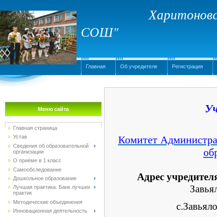
Харитоновс
СОШ"
Главная
Об учредителе
Регистрация
Уч
Меню сайта
Главная страница
Комитет Администрац
Устав
Сведения об образовательной
об
организации
О приёме в 1 класс
Самообследование
Адрес учредител
Дошкольное образование
Завья
Лучшая практика. Банк лучших
практик
Методические объединения
с.Завьялово,
Инновационная деятельность