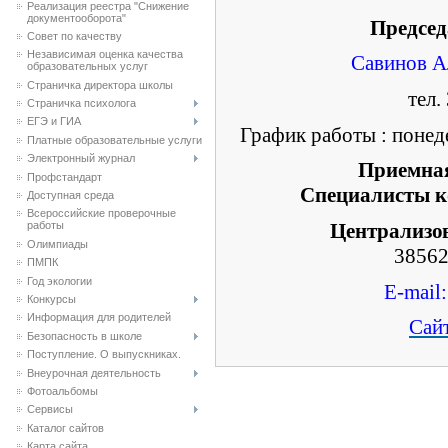
Реализация реестра "Снижение
документооборота"
Председ
Совет по качеству
Независимая оценка качества
Савинов А
образовательных услуг
Страничка директора школы
тел.
Страничка психолога
ЕГЭ и ГИА
График работы : понеде
Платные образовательные услуги
Электронный журнал
Приемн
Профстандарт
Специалисты 
Доступная среда
Всероссийские проверочные
Централизо
работы
Олимпиады
38562
ПМПК
Год экологии
E-mai
Конкурсы
Информация для родителей
Сай
Безопасность в школе
Поступление. О выпускниках.
Внеурочная деятельность
Фотоальбомы
Сервисы
Каталог сайтов
Карта сайта