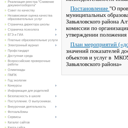
Реализация реестра "Снижение
документооборота"
Постановление
"О про
Совет по качеству
муниципальных образов
Независимая оценка качества
образовательных услуг
Завьяловского района Ал
Страничка директора школы
комиссии по организаци
Страничка психолога
утверждении положения 
ЕГЭ и ГИА
Платные образовательные услуги
План мероприятий («д
Электронный журнал
значений показателей до
Профстандарт
Доступная среда
объектов и услуг в МК
Всероссийские проверочные
Завьяловского района»
работы
Олимпиады
ПМПК
Год экологии
Конкурсы
Информация для родителей
Безопасность в школе
Поступление. О выпускниках.
Внеурочная деятельность
Фотоальбомы
Сервисы
Каталог сайтов
Карта сайта