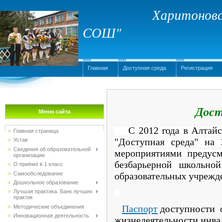
Харитоновс
СОШ"
Главная
Доступная среда
Регистрация
Дост
Меню сайта
С 2012 года в Алтайс
Главная страница
"Доступная среда" на 
Устав
Сведения об образовательной
мероприятиями предусм
организации
безбарьерной школьной
О приёме в 1 класс
Самообследование
образовательных учрежд
Дошкольное образование
Лучшая практика. Банк лучших
практик
Паспорт
доступности о
Методические объединения
Инновационная деятельность
жизнедеятельности инва