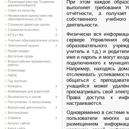
При этом каждое образо
Реализация реестра "Снижение
документооборота"
выполняет требования У
Совет по качеству
отчётности, а получае
Независимая оценка качества
собственного учебног
образовательных услуг
деятельности.
Страничка директора школы
Страничка психолога
Физически вся информаци
ЕГЭ и ГИА
сервере Управления об
Платные образовательные услуги
образовательного учреж
Электронный журнал
учитель и т.д.) и родите
Профстандарт
имя и пароль и могут вход
Доступная среда
Всероссийские проверочные
подключенного к муницип
работы
Например, находясь дом
Олимпиады
отслеживать успеваемост
ПМПК
общаться с преподават
Год экологии
учащийся может удалён
Конкурсы
просматривать свой электр
Информация для родителей
Права доступа к инфо
Безопасность в школе
Поступление. О выпускниках.
настраиваются.
Внеурочная деятельность
Одновременно в системе мо
Фотоальбомы
пользователи многих ш
Сервисы
размещением информац
Каталог сайтов
Карта сайта