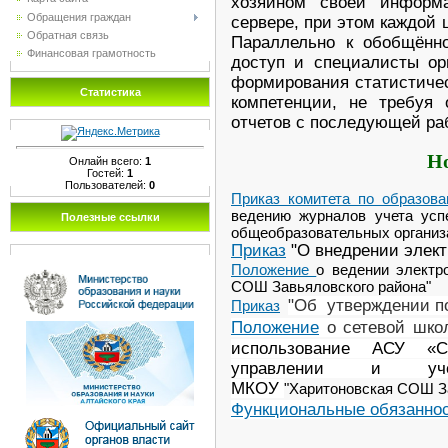
хозяином своей информ
Обращения граждан
сервере, при этом каждой 
Обратная связь
Параллельно к обобщён
Финансовая грамотность
доступ и специалисты ор
формирования статистичес
Статистика
компетенции, не требуя 
отчетов с последующей ра
Но
Онлайн всего:
1
Гостей:
1
Пользователей:
0
Приказ комитета по образов
ведению журналов учета усп
Полезные ссылки
общеоб­разовательных организ
Приказ
"О внедрении элект
Положение
о ведении электр
СОШ Завьяловского района"
"
Об утверждении п
Приказ
Положение
о сетевой шко
использование АСУ «С
управлении и учебн
МКОУ
"Харитоновская СОШ З
Функциональные обязанно