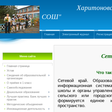
Харитоновс
СОШ"
Главная
Электронный журнал
Регистраци
Сет
Меню сайта
Главная страница
Устав
Что та
Сведения об образовательной
организации
Сетевой край. Образов
О приёме в 1 класс
информационная систем
Самообследование
школы и органы управлени
Дошкольное образование
сельского или городск
Лучшая практика. Банк лучших
практик
формируется единое ин
Методические объединения
пространство.
Инновационная деятельность