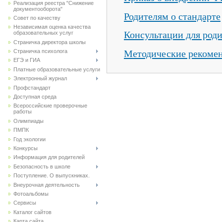
Реализация реестра "Снижение
документооборота"
Родителям о стандарте
Совет по качеству
Независимая оценка качества
Консультации для род
образовательных услуг
Страничка директора школы
Методические рекоме
Страничка психолога
ЕГЭ и ГИА
Платные образовательные услуги
Электронный журнал
Профстандарт
Доступная среда
Всероссийские проверочные
работы
Олимпиады
ПМПК
Год экологии
Конкурсы
Информация для родителей
Безопасность в школе
Поступление. О выпускниках.
Внеурочная деятельность
Фотоальбомы
Сервисы
Каталог сайтов
Карта сайта