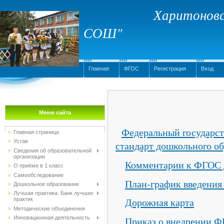
Харитоновс
СОШ"
Главная
ФГОС
Регистрация
Вход
Меню сайта
Федеральный государс
Главная страница
Устав
стандарт дошкольного о
Сведения об образовательной
организации
Комментарии к ФГОС 
О приёме в 1 класс
Самообследование
План-график введени
Дошкольное образование
Лучшая практика. Банк лучших
Дорожная карта
практик
Методические объединения
Приказ о внедрении Ф
Инновационная деятельность