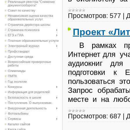
Реализация реестра "Снижение
документооборота"
Совет по качеству
Просмотров:
577
|
Д
Независимая оценка качества
образовательных услуг
Страничка директора школы
Проект «Лит
Страничка психолога
ЕГЭ и ГИА
Платные образовательные услуги
В рамках прое
Электронный журнал
Профстандарт
Интернет для уч
Доступная среда
аудиокниг для
Всероссийские проверочные
работы
подготовки к 
Олимпиады
ПМПК
пользоваться это
Год экологии
Конкурсы
Запрос обрабат
Информация для родителей
месте и на любо
Безопасность в школе
Поступление. О выпускниках.
Внеурочная деятельность
Фотоальбомы
Просмотров:
687
|
Д
Сервисы
Каталог сайтов
Карта сайта