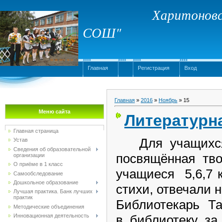
Харитоновс
СОШ"
Главная
Регистрация
Вход
Главная
»
2016
»
Ноябрь
»
15
Меню сайта
Литературн
Главная страница
Для учащихся 
Устав
Сведения об образовательной
посвящённая тво
организации
О приёме в 1 класс
учащиеся 5,6,7 
Самообследование
Дошкольное образование
стихи, отвечали 
Лучшая практика. Банк лучших
практик
Библиотекарь Та
Методические объединения
Инновационная деятельность
в библиотеку за