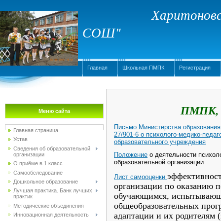
Харитоновс
СОШ"
Главная
Школьная ПМПК
Регистрация
ПМПК, 
Меню сайта
Письмо Министерства образования
Главная страница
27/901-6 о психолого-медико-педа
Устав
образовательного учреждения
Сведения об образовательной
Положение
о деятельности психоло
организации
образовательной организации
О приёме в 1 класс
Самообследование
эффективност
Лист самооценки
Дошкольное образование
организации по оказанию 
Лучшая практика. Банк лучших
обучающимся, испытывающ
практик
общеобразовательных прог
Методические объединения
адаптации и их родителям 
Инновационная деятельность