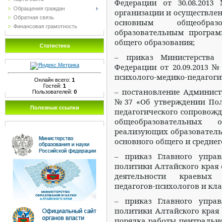
Федерации от 30.08.201
Обращения граждан
организации и осуществлен
Обратная связь
основным общеобра
Финансовая грамотность
образовательным програм
общего образования;
Статистика
– приказ Министерства 
Федерации от 20.09.2013 
психолого-медико-педагоги
Онлайн всего:
1
Гостей:
1
– постановление Администр
Пользователей:
0
№37 «Об утверждении Пол
Полезные ссылки
педагогического сопровожд
общеобразовательных о
реализующих образователь
основного общего и среднег
– приказ Главного упра
политики Алтайского края о
деятельности краевых 
педагогов-психологов и кл
– приказ Главного упра
политики Алтайского края 
порядка работы центральн