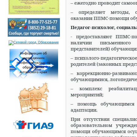
– ежегодно проводит само
– определяет методы, 
оказания ППМС-помощи об
Педагог-психолог, социаль
- предоставляют ППМС-п
наличии письменного 
представителей) обучающих
– психолого-педагогическо
родителей (законных предст
– коррекционно-развива
обучающимися, логопедич
– комплекс реабилита
мероприятий;
– помощь обучающимся 
адаптации.
При отсутствии специал
образовательном учрежд
помощи обучающимся осуще