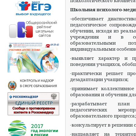
психологического кабинет
Школьная психолого-меди
-обеспечивает диагностик
педагогическое сопровожд
обучении, исходя из реал
учреждения и в соо
образовательными по
индивидуальными особеннос
-выявляет характер и 
поведении учащихся, обоб
-практически решает пр
дезадаптации учащихся;
-принимает коллективное
образования и обучения дл
-разрабатывает план 
педагогических мер
образовательного процесса;
-консультирует в решении
-направляет на террит