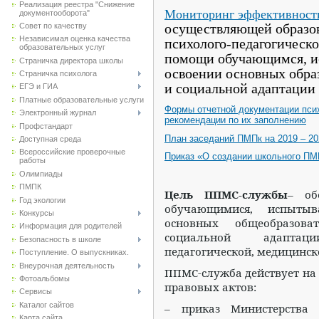
Реализация реестра "Снижение
Мониторинг эффективнос
документооборота"
осуществляющей образов
Совет по качеству
Независимая оценка качества
психолого-педагогическ
образовательных услуг
помощи обучающимся, и
Страничка директора школы
освоении основных обра
Страничка психолога
и социальной адаптации
ЕГЭ и ГИА
Платные образовательные услуги
Формы отчетной документации псих
Электронный журнал
рекомендации по их заполнению
Профстандарт
План заседаний ПМПк на 2019 – 20
Доступная среда
Всероссийские проверочные
Приказ «О создании школьного ПМП
работы
Олимпиады
ПМПК
Цель ППМС-службы
– об
Год экологии
обучающимися, испыты
Конкурсы
основных общеобразова
Информация для родителей
социальной адаптац
Безопасность в школе
педагогической, медицинс
Поступление. О выпускниках.
Внеурочная деятельность
ППМС-служба действует на
Фотоальбомы
правовых актов:
Сервисы
Каталог сайтов
– приказ Министерства 
Карта сайта