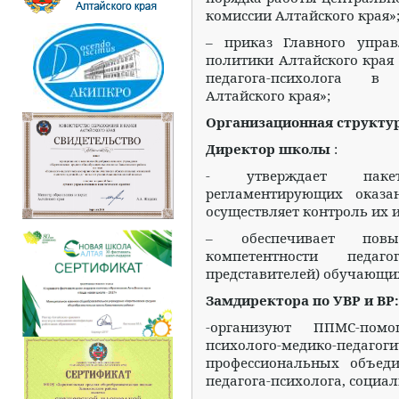
комиссии Алтайского края»
– приказ Главного упра
политики Алтайского края о
педагога-психолога в 
Алтайского края»;
Организационная структ
Директор школы
:
- утверждает пакет
регламентирующих оказ
осуществляет контроль их 
– обеспечивает повыше
компетентности педа
представителей) обучающих
Замдиректора по УВР и ВР:
-организуют ППМС-помо
психолого-медико-п
профессиональных объеди
педагога-психолога, социал